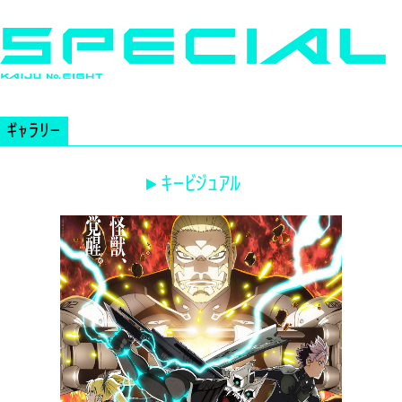
S
P
E
C
I
A
ギャラリー
L
キービジュアル