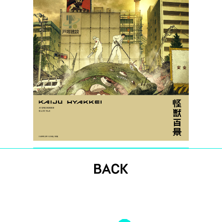
B
A
C
K