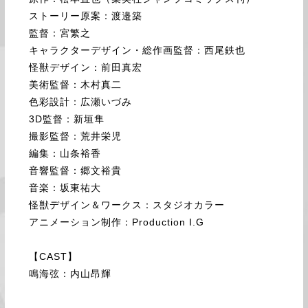
ストーリー原案：渡邉築
監督：宮繁之
キャラクターデザイン・総作画監督：西尾鉄也
怪獣デザイン：前田真宏
美術監督：木村真二
色彩設計：広瀬いづみ
3D監督：新垣隼
撮影監督：荒井栄児
編集：山条裕香
音響監督：郷文裕貴
音楽：坂東祐大
怪獣デザイン＆ワークス：スタジオカラー
アニメーション制作：Production I.G
【CAST】
鳴海弦：内山昂輝