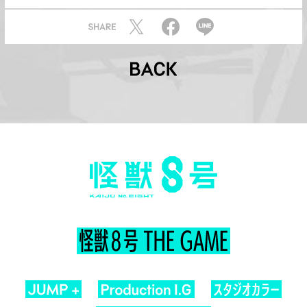
S
T
F
L
H
w
a
I
A
i
c
N
R
t
e
E
B
E
t
b
A
e
o
C
r
o
K
k
怪
獣
8
号
K
A
I
J
U
N
o
.