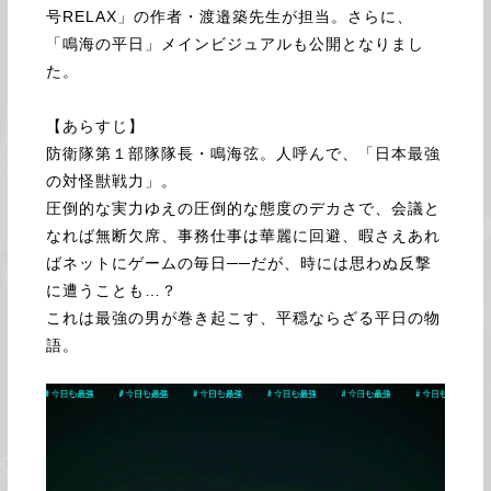
号RELAX」の作者・渡邉築先生が担当。さらに、
「鳴海の平日」メインビジュアルも公開となりまし
た。
【あらすじ】
防衛隊第１部隊隊長・鳴海弦。人呼んで、「日本最強
の対怪獣戦力」。
圧倒的な実力ゆえの圧倒的な態度のデカさで、会議と
なれば無断欠席、事務仕事は華麗に回避、暇さえあれ
ばネットにゲームの毎日──だが、時には思わぬ反撃
に遭うことも…？
これは最強の男が巻き起こす、平穏ならざる平日の物
語。